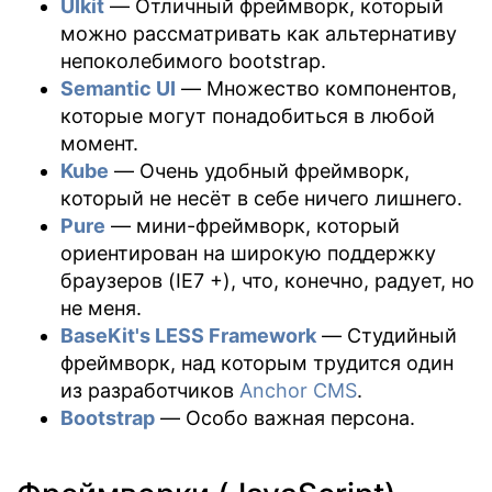
UIkit
— Отличный фреймворк, который
можно рассматривать как альтернативу
непоколебимого bootstrap.
Semantic UI
— Множество компонентов,
которые могут понадобиться в любой
момент.
Kube
— Очень удобный фреймворк,
который не несёт в себе ничего лишнего.
Pure
— мини-фреймворк, который
ориентирован на широкую поддержку
браузеров (IE7 +), что, конечно, радует, но
не меня.
BaseKit's LESS Framework
— Студийный
фреймворк, над которым трудится один
из разработчиков
Anchor CMS
.
Bootstrap
— Особо важная персона.