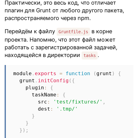
Практически, это весь код, что отличает
плагин для Grunt от любого другого пакета,
распространяемого через npm.
Перейдём к файлу
в корне
Gruntfile.js
проекта. Напомню, что этот файл может
работать с зарегистрированной задачей,
находящейся в директории
.
tasks
module
.
exports
=
function
(
grunt
)
{
  grunt
.
initConfig
(
{
    plugin
:
{
      taskName
:
{
        src
:
'test/fixtures/'
,
        dest
:
'.tmp/'
}
}
}
)
;