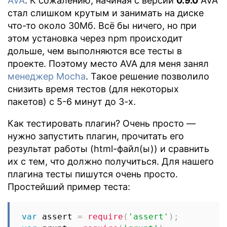
AVA
. К сожалению, начиная с версии
0.9.0
AVA
стал слишком крутым и занимать на диске
что-то около 30Мб. Всё бы ничего, но при
этом установка через npm происходит
дольше, чем выполняются все тесты в
проекте. Поэтому место AVA для меня занял
менеджер Mocha
. Такое решение позволило
снизить время тестов (для некоторых
пакетов) с 5-6 минут до 3-х.
Как тестировать плагин? Очень просто —
нужно запустить плагин, прочитать его
результат работы (html-файл(ы)) и сравнить
их с тем, что должно получиться. Для нашего
плагина тесты пишутся очень просто.
Простейший пример теста:
var
 assert 
=
require
(
'assert'
)
;