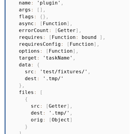
  name
:
 'plugin'
,
  args
:
[
]
,
  flags
:
{
}
,
  async
:
[
Function
]
,
  errorCount
:
[
Getter
]
,
  requires
:
[
Function
:
 bound 
]
,
  requiresConfig
:
[
Function
]
,
  options
:
[
Function
]
,
  target
:
 'taskName'
,
  data
:
{
    src
:
 'test/fixtures/'
,
    dest
:
 '.tmp/'

}
,
  files
:
[
{
      src
:
[
Getter
]
,
      dest
:
 '.tmp/'
,
      orig
:
[
Object
]
}
]
,