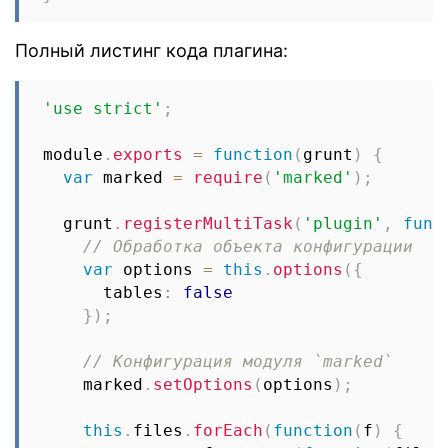
Полный листинг кода плагина:
'use strict'
;
module
.
exports
=
function
(
grunt
)
{
var
 marked 
=
require
(
'marked'
)
;
  grunt
.
registerMultiTask
(
'plugin'
,
func
// Обработка объекта конфигурации
var
 options 
=
this
.
options
(
{
      tables
:
false
}
)
;
// Конфигурация модуля `marked`
    marked
.
setOptions
(
options
)
;
this
.
files
.
forEach
(
function
(
f
)
{