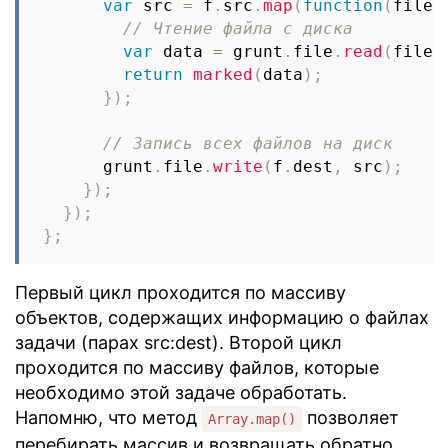
var
 src 
=
 f
.
src
.
map
(
function
(
filep
// Чтение файла с диска
var
 data 
=
 grunt
.
file
.
read
(
filep
return
marked
(
data
)
;
}
)
;
// Запись всех файлов на диск
      grunt
.
file
.
write
(
f
.
dest
,
 src
)
;
}
)
;
}
)
;
}
;
Первый цикл проходится по массиву
объектов, содержащих информацию о файлах
задачи (парах src:dest). Второй цикл
проходится по массиву файлов, которые
необходимо этой задаче обработать.
Напомню, что метод
позволяет
Array.map()
перебирать массив и возвращать обратно