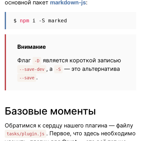
основной пакет
markdown-js
:
$ 
npm
Внимание
Флаг
является короткой записью
-D
, а
— это альтернатива
--save-dev
-S
.
--save
Базовые моменты
Обратимся к сердцу нашего плагина — файлу
. Первое, что здесь необходимо
tasks/plugin.js