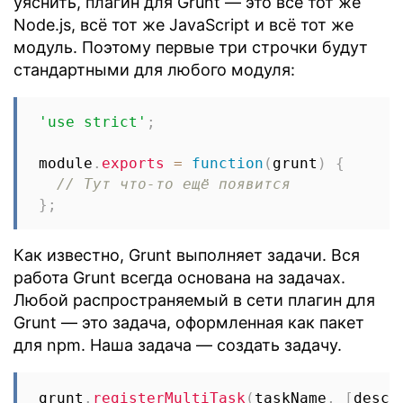
уяснить, плагин для Grunt — это всё тот же
Node.js, всё тот же JavaScript и всё тот же
модуль. Поэтому первые три строчки будут
стандартными для любого модуля:
'use strict'
;
module
.
exports
=
function
(
grunt
)
{
// Тут что-то ещё появится
}
;
Как известно, Grunt выполняет задачи. Вся
работа Grunt всегда основана на задачах.
Любой распространяемый в сети плагин для
Grunt — это задача, оформленная как пакет
для npm. Наша задача — создать задачу.
grunt
.
registerMultiTask
(
taskName
,
[
descr