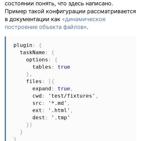
состоянии понять, что здесь написано.
Пример такой конфигурации рассматривается
в документации как
«динамическое
построение объекта файлов»
.
plugin
:
{
  taskName
:
{
    options
:
{
      tables
:
true
}
,
    files
:
[
{
      expand
:
true
,
      cwd
:
 'test/fixtures'
,
      src
:
 '*.md'
,
      ext
:
 '.html'
,
      dest
:
 '.tmp'

}
]
}
}