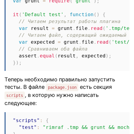
var
 grunt 
=
require
(
'grunt'
)
;
it
(
'Default test'
,
function
(
)
{
// Читаем результат работы плагина
var
 result 
=
 grunt
.
file
.
read
(
'.tmp/tes
// Читаем файл, содержащий ожидаемый р
var
 expected 
=
 grunt
.
file
.
read
(
'test/e
// Сравниваем оба файла
  assert
.
equal
(
result
,
 expected
)
;
}
)
;
Теперь необходимо правильно запустить
тесты. В файле
есть секция
package.json
, в которую нужно написать
scripts
следующее:
"scripts"
:
{
"test"
:
"rimraf .tmp && grunt && mocha