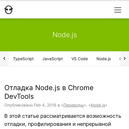
Node.js
TypeScript
JavaScript
VS Code
Node.js
CSS
Отладка Node.js в Chrome
DevTools
Опубликовано
Feb 4, 2016
в «
Переводы
», «
Node.js
»
В этой статье рассматривается возможность
отладки, профилирования и непрерывной